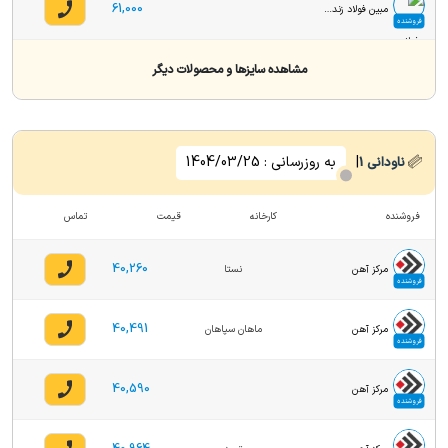
61,000
مبین فولاد زنده رود
فروشنده
مشاهده سایزها و محصولات دیگر
|
به روزرسانی :
1404/03/25
ناودانی
1
فروشنده
کارخانه
قیمت
تماس
40,260
مرکز آهن
نستا
فروشنده
40,491
مرکز آهن
ماهان سپاهان
فروشنده
40,590
مرکز آهن
فروشنده