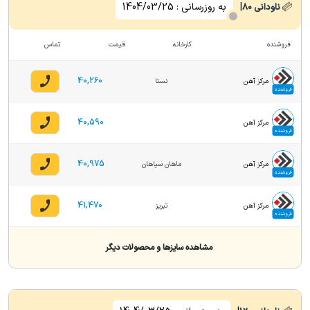
|
به روزرسانی :
1404/03/25
ناودانی
80
فروشنده
کارخانه
قیمت
تماس
40,260
مرکز آهن
نستا
فروشنده
40,590
مرکز آهن
فروشنده
40,975
مرکز آهن
ماهان سپاهان
فروشنده
41,470
مرکز آهن
تبریز
فروشنده
مشاهده سایزها و محصولات دیگر