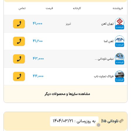
فروشنده
کارخانه
قیمت
تماس
41,000
تهران آهن
تبریز
فروشنده
41,200
آهن آسا
فروشنده
43,000
نبشی ناودانی حسینی
فروشنده
44,000
فرتاک تجارت ناب
فروشنده
مشاهده سایزها و محصولات دیگر
|
به روزرسانی :
1404/03/21
ناودانی
15