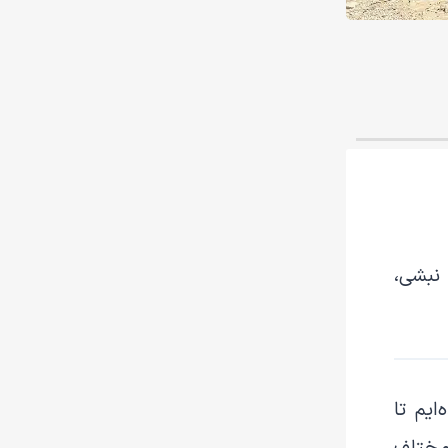
 نبشی،
ایم تا