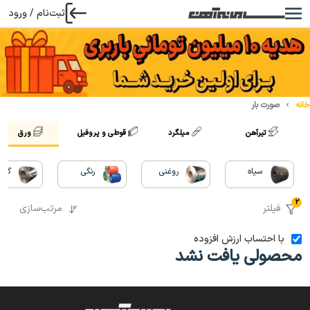
ثبت‌نام / ورود
خانه
صورت بار
تیرآهن
میلگرد
قوطی و پروفیل
ورق
سیاه
روغنی
رنگی
گالو
2
فیلتر
مرتب‌سازی
با احتساب ارزش افزوده
محصولی یافت نشد