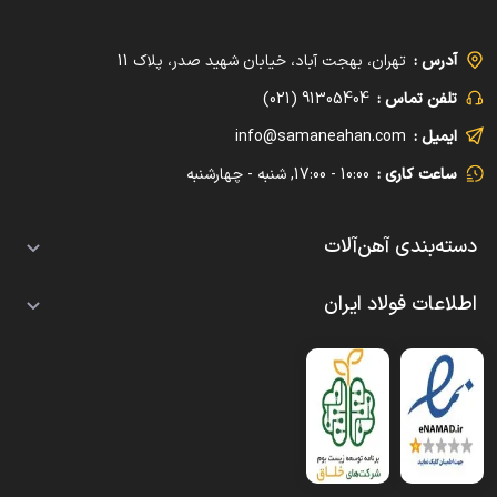
آدرس :
تهران، بهجت آباد، خیابان شهید صدر، پلاک 11
تلفن تماس :
91305404 (021)
ایمیل :
info@samaneahan.com
ساعت کاری :
10:00 - 17:00, شنبه - چهارشنبه
دسته‌بندی آهن‌آلات
تیرآهن
اطلاعات فولاد ایران
قیمت معمولی
میلگرد
بلاگ
قیمت هاش
قیمت آجدار
اتاق آهن‌فروشان
قوطی و پروفیل
قیمت ساده
فروشندگان آهن آلات
قیمت معمولی
ناودانی
تولیدکنندگان آهن آلات