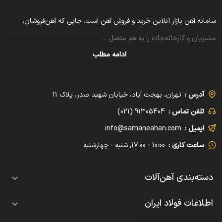
سامانه آهن بازار آنلاین خرید و فروش آهن است. جایی که آهن‌فروشان،
مشتریان و کارخانه‌جات را به هم متصل
...
ادامه مطلب
آدرس :
تهران، بهجت آباد، خیابان شهید صدر، پلاک 11
تلفن تماس :
91305404 (021)
ایمیل :
info@samaneahan.com
ساعت کاری :
10:00 - 17:00, شنبه - چهارشنبه
دسته‌بندی آهن‌آلات
تیرآهن
اطلاعات فولاد ایران
قیمت معمولی
میلگرد