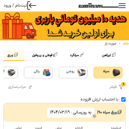
ثبت‌نام / ورود
خانه
صورت بار
تیرآهن
میلگرد
قوطی و پروفیل
ورق
سیاه
روغنی
رنگی
گالو
1
فیلتر
مرتب‌سازی
با احتساب ارزش افزوده
|
به روزرسانی :
1404/03/19
ورق سیاه
90
فروشنده
کارخانه
عرض
قیمت
تماس