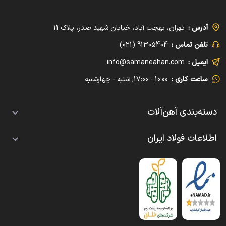
آدرس :
تهران، بهجت آباد، خیابان شهید صدر، پلاک 11
تلفن تماس :
91305404 (021)
ایمیل :
info@samaneahan.com
ساعت کاری :
10:00 - 17:00, شنبه - چهارشنبه
دسته‌بندی آهن‌آلات
تیرآهن
اطلاعات فولاد ایران
قیمت معمولی
میلگرد
بلاگ
قیمت هاش
قیمت آجدار
اتاق آهن‌فروشان
قوطی و پروفیل
قیمت ساده
فروشندگان آهن آلات
قیمت معمولی
ناودانی
تولیدکنندگان آهن آلات