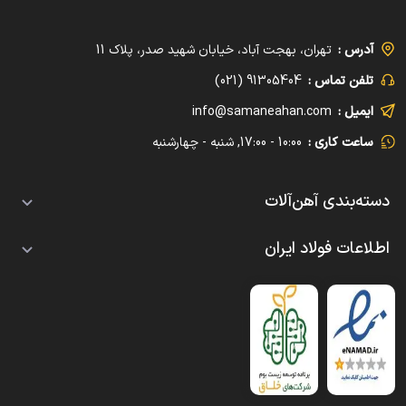
آدرس :
تهران، بهجت آباد، خیابان شهید صدر، پلاک 11
تلفن تماس :
91305404 (021)
ایمیل :
info@samaneahan.com
ساعت کاری :
10:00 - 17:00, شنبه - چهارشنبه
دسته‌بندی آهن‌آلات
تیرآهن
اطلاعات فولاد ایران
قیمت معمولی
میلگرد
بلاگ
قیمت هاش
قیمت آجدار
اتاق آهن‌فروشان
قوطی و پروفیل
قیمت ساده
فروشندگان آهن آلات
قیمت معمولی
ناودانی
تولیدکنندگان آهن آلات