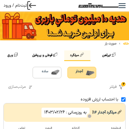
ثبت‌نام / ورود
خانه
صورت بار
تیرآهن
میلگرد
قوطی و پروفیل
ورق
آجدار
ساده
2
فیلتر
مرتب‌سازی
با احتساب ارزش افزوده
|
به روزرسانی :
1403/02/26
میلگرد آجدار
16
فروشنده
کارخانه
قیمت
تماس