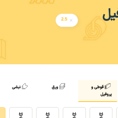
یل
2.5
قوطی و
ورق
نبشی
پروفیل