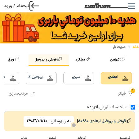
ثبت‌نام / ورود
خانه
صورت بار
تیرآهن
میلگرد
قوطی و پروفیل
ورق
ابعادی
سپری
پروفیل Z
تسم
2
فیلتر
مرتب‌سازی
با احتساب ارزش افزوده
|
به روزرسانی :
1403/09/10
قوطی و پروفیل ابعادی
80*80
فروشنده
کارخانه
قیمت
تماس