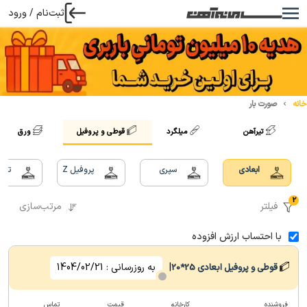
ثبت‌نام / ورود
خانه
صورت بار
تیرآهن
میلگرد
قوطی و پروفیل
ورق
ابعادی
سپری
پروفیل Z
تسم
2
فیلتر
مرتب‌سازی
با احتساب ارزش افزوده
|
به روزرسانی :
1404/02/21
قوطی و پروفیل ابعادی
25*20
فروشنده
کارخانه
قیمت
تماس