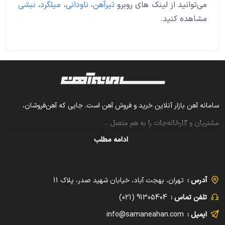
می‌توانید از لینک های روبرو
تیرآهن
،
ناودانی
،
میلگرد
،
نبشی
مشاهده کنید.
سامانه آهن بازار آنلاین خرید و فروش آهن است. جایی که آهن‌فروشان،
مشتریان و کارخانه‌جات را به هم متصل
...
ادامه مطلب
آدرس :
تهران، بهجت آباد، خیابان شهید صدر، پلاک 11
تلفن تماس :
91305404 (021)
ایمیل :
info@samaneahan.com