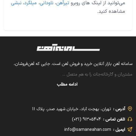
می‌توانید از لینک های روبرو
تیرآهن
،
ناودانی
،
میلگرد
،
نبشی
مشاهده کنید.
سامانه آهن بازار آنلاین خرید و فروش آهن است. جایی که آهن‌فروشان،
مشتریان و کارخانه‌جات را به هم متصل
...
ادامه مطلب
آدرس :
تهران، بهجت آباد، خیابان شهید صدر، پلاک 11
تلفن تماس :
91305404 (021)
ایمیل :
info@samaneahan.com