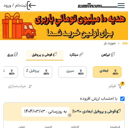
ثبت‌نام / ورود
خانه
صورت بار
تیرآهن
میلگرد
قوطی و پروفیل
ورق
ابعادی
سپری
پروفیل Z
تسم
2
فیلتر
مرتب‌سازی
با احتساب ارزش افزوده
|
به روزرسانی :
1404/03/03
قوطی و پروفیل ابعادی
10*10
فروشنده
کارخانه
قیمت
تماس