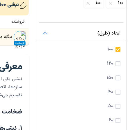
100
100
نبشی
100*100
فروشنده
ابعاد (طول)
بنگاه 
فروشنده
100
120
معرفی 
150
نبشی یکی ا
سازه‌ها، اتص
40
تقسیم می‌شو
50
ضخامت نبش
60
1. نبشی‌های نازک (ضخامت ۳ تا ۵ میلی‌متر):