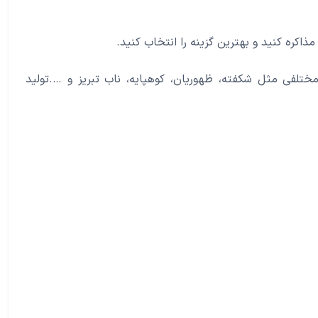
تلفی مثل شکفته، ظهوریان، کوهپایه، ناب تبریز و ….تولید