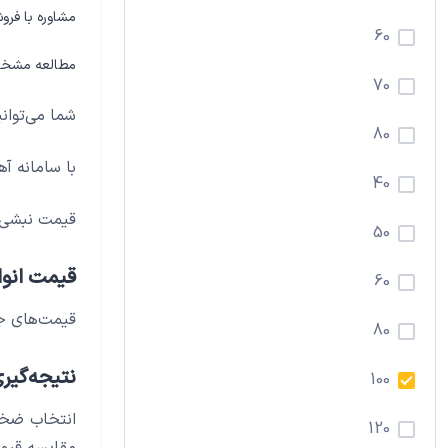
مشاوره با فرو
60
مطالعه مشخصا
70
شما می‌توانی
80
با سامانه آه
40
قیمت نبشی د
50
قیمت انوا
60
قیمت‌های جم
80
نتیجه‌گیر
100
انتخاب ضخام
120