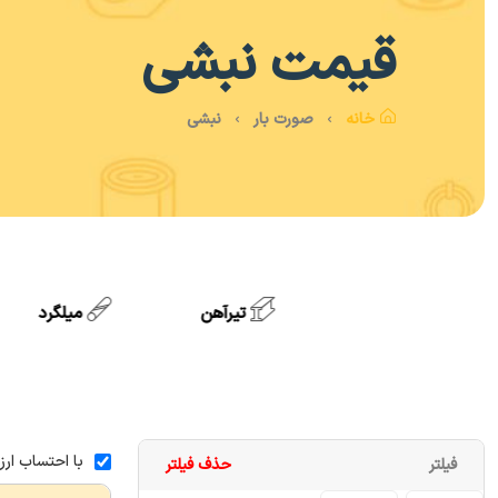
قیمت
نبشی
خانه
صورت بار
نبشی
تیرآهن
میلگرد
با احتساب ارز
فیلتر
حذف فیلتر