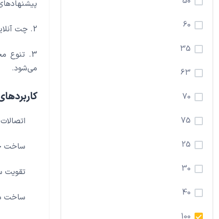
50
پیشنهادهای
60
2. چت آنلاین با فروشندگان: با فروشندگان معتبر درباره جزئیات محصول و قیمت مذاکره کنید و بهترین گزینه را انتخاب کنید.
35
3. تنوع م
می‌شود.
63
کاربردهای
70
75
اتصالات 
25
ساخت خر
30
تقویت ست
40
ساخت دک
100