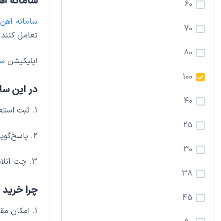
سامانه آه
60
سامانه آهن
70
تعامل کنند.
80
اپلیکیشن
سا
100
در این سام
40
1. ثبت استعلام قیمت توسط خریدار: شما می‌توانید با ثبت استعلام در
25
2. پاسخ‌گویی فروشندگان: فروشندگان آهن‌آلات به استعلام شما پاسخ می‌دهند و قیمت، موجودی و شرایط فروش خود را ارائه می‌کنند.
30
3. چت آنلاین برای گفتگو: خریدار و فروشنده می‌توانند از طریق
38
چرا خرید 
45
1. امکان م