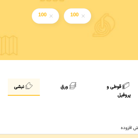
100
100
قوطی و
ورق
نبشی
پروفیل
ش افزوده