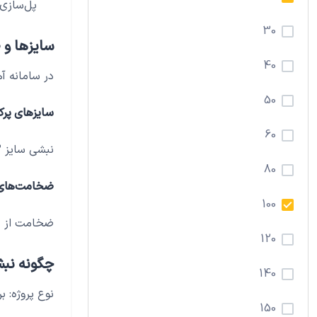
پل‌سازی 
30
سایزها و
40
در سامانه آ
50
سایزهای پرکا
60
نبشی سایز ۳*۳، ۴*۴، ۵*۵، ۶*۶ و بزرگ‌تر برای پروژه‌های مختلف در دسترس است.
80
ضخامت‌های 
100
ضخامت از ۳ میلی‌متر تا ۱۰ میلی‌متر و بیشتر، بسته به نیاز پروژه ارائه می‌شود.
120
چگونه نبش
140
نوع پروژه: 
150