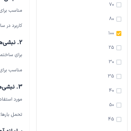
70
مناسب برای
80
کاربرد در سا
100
2. نبشی‌های متوسط (ضخامت ۵ تا ۸ میلی‌متر):
25
برای ساختما
30
مناسب برای 
35
3. نبشی‌های ضخیم (ضخامت بالای ۸ میلی‌متر):
40
مورد استفاد
50
تحمل بارهای
45